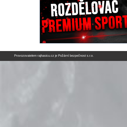
Provozovatelem
rajhasicu.cz
je
Požární bezpečnost s.r.o.