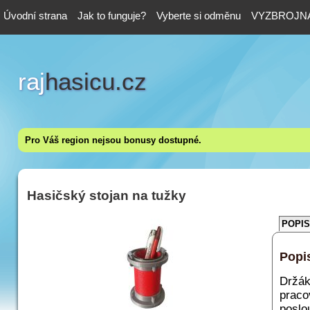
Úvodní strana
Jak to funguje?
Vyberte si odměnu
VYZBROJNA
raj
hasicu.cz
Pro Váš region nejsou bonusy dostupné.
Hasičský stojan na tužky
POPIS
Popi
Držák
prac
poslo