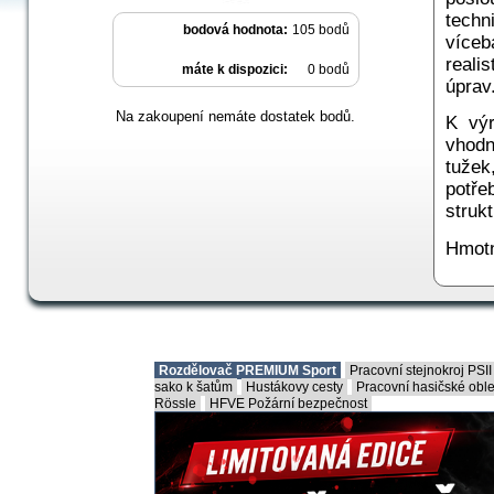
techn
bodová hodnota:
105 bodů
více
reali
máte k dispozici:
0 bodů
úprav
Na zakoupení nemáte dostatek bodů.
K výr
vhodn
tužek
potře
struk
Hmotn
Rozdělovač PREMIUM Sport
Pracovní stejnokroj PS
sako k šatům
Hustákovy cesty
Pracovní hasičské ob
Rössle
HFVE Požární bezpečnost