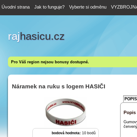
Úvodní strana
Jak to funguje?
Vyberte si odměnu
VYZBROJNA
raj
hasicu.cz
Pro Váš region nejsou bonusy dostupné.
Náramek na ruku s logem HASIČI
POPIS
Popis
Gumový
červen
bodová hodnota:
10 bodů