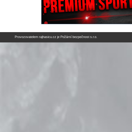
Provozovatelem
rajhasicu.cz
je
Požární bezpečnost s.r.o.