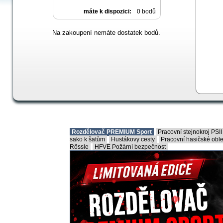
máte k dispozici:
0 bodů
Na zakoupení nemáte dostatek bodů.
Rozdělovač PREMIUM Sport
Pracovní stejnokroj PS
sako k šatům
Hustákovy cesty
Pracovní hasičské ob
Rössle
HFVE Požární bezpečnost