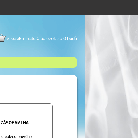
v košíku máte 0 položek za 0 bodů
 ZÁSOBAMI NA
ho polyesterového