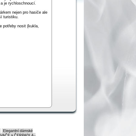
 a je rychloschnoucí.
árkem nejen pro hasiče ale
í turistiku.
 potřeby nosit (kukla,
Elegantní dámské
VAČE a ČERPADLA -