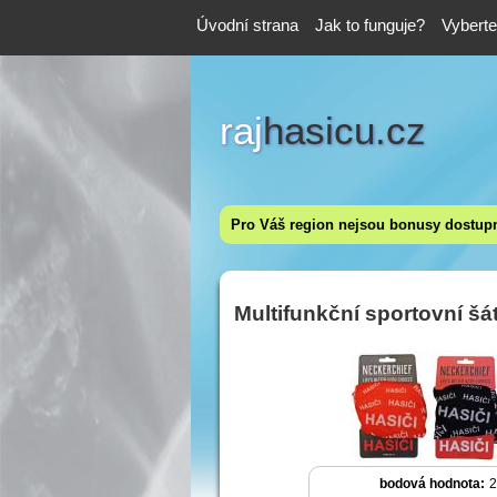
Úvodní strana
Jak to funguje?
Vybert
raj
hasicu.cz
Pro Váš region nejsou bonusy dostup
Multifunkční sportovní šá
bodová hodnota:
2