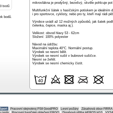
mikrovlákna je prodyšný, bezešvý, skvěle pohlcuje pot
0 bodů
Multifunkční šátek s hasičským potiskem je ideálním d
i pro sportovce, cyklisty, nebo pro ty, kteří mají rádi pěš
ek bodů.
Výrobce uvádí až 12 možných způsobů, jak šatek podle
čelenka, čepice, maska aj.).
Velikost: obvod hlavy 53 - 62cm
Složení: 100% polyester
Návod na údržbu:
Maximální teplota 40°C. Normální postup.
Výrobek se nesmí bělit.
Výrobek se nesmí sušit v bubnové sušičce.
Nesmí se žehlit.
Výrobek se nesmí chemicky čistit.
Sport
Pracovní stejnokroj PSII GoodPRO
Lesní požáry
Zásahová obuv FIRRA
 cesty
Pracovní hasičské oblečení ERGO
Zásahová přilba HEROS H10
VYSA