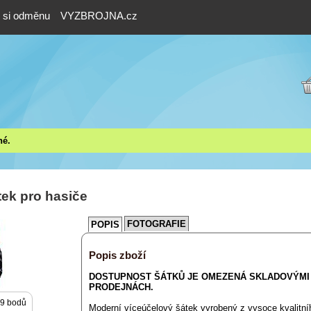
e si odměnu
VYZBROJNA.cz
né.
tek pro hasiče
FOTOGRAFIE
POPIS
Popis zboží
DOSTUPNOST ŠÁTKŮ JE OMEZENÁ SKLADOVÝMI
PRODEJNÁCH.
9 bodů
Moderní víceúčelový šátek vyrobený z vysoce kvalitní