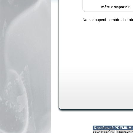
máte k dispozici:
Na zakoupení nemáte dostat
Rozdělovač PREMIUM 
sako k šatům
Hustákovy